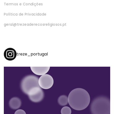
Termos e Condições
Política de Privacidade
geral@trezeaderecosreligiosos.pt
treze_portugal