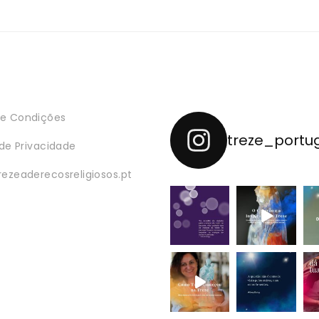
e Condições
treze_portu
 de Privacidade
rezeaderecosreligiosos.pt