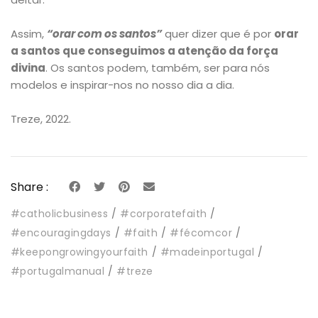
Assim,
“orar com os santos”
quer dizer que é por
orar
a santos que conseguimos a atenção da força
divina
. Os santos podem, também, ser para nós
modelos e inspirar-nos no nosso dia a dia.
Treze, 2022.
Share :
#catholicbusiness
#corporatefaith
#encouragingdays
#faith
#fécomcor
#keepongrowingyourfaith
#madeinportugal
#portugalmanual
#treze