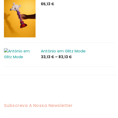
65,13
€
António em Glitz Mode
Price
33,13
€
–
83,13
€
range:
33,13 €
through
83,13 €
Subscreva A Nossa Newsletter