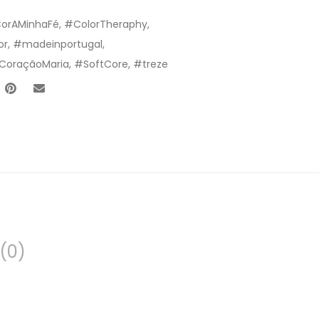
orAMinhaFé
,
#ColorTheraphy
,
or
,
#madeinportugal
,
CoraçãoMaria
,
#SoftCore
,
#treze
(0)