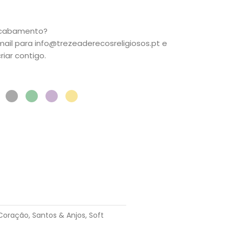
acabamento?
mail para info@trezeaderecosreligiosos.pt e
iar contigo.
 Coração
,
Santos & Anjos
,
Soft