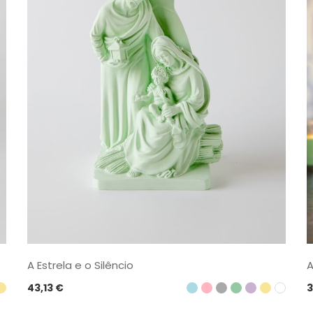
A Estrela e o Silêncio
A
43,13
€
3