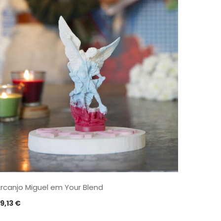
rcanjo Miguel em Your Blend
9,13
€