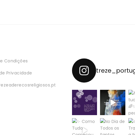
e Condições
treze_portu
 de Privacidade
rezeaderecosreligiosos.pt