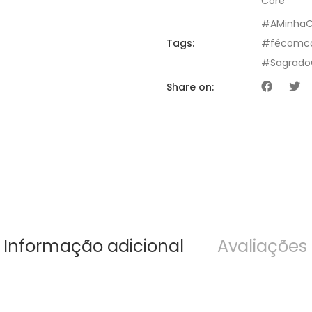
Core
#AMinhaC
Tags:
#fécomc
#Sagrado
Share on:
Informação adicional
Avaliações 