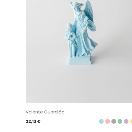
Valente Guardião
22,13
€