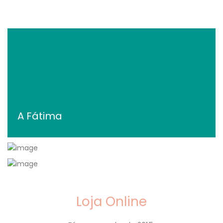
A Fátima
António
Altares Vivos
Loja Online