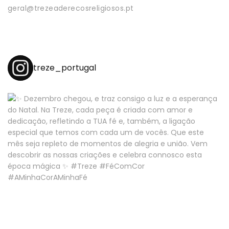
geral@trezeaderecosreligiosos.pt
treze_portugal