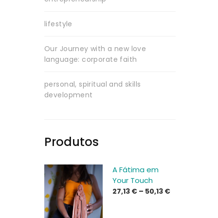
lifestyle
Our Journey with a new love
language: corporate faith
personal, spiritual and skills
development
Produtos
A Fátima em
Your Touch
Price
27,13
€
–
50,13
€
range:
27,13 €