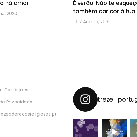
o há amor
É verão. Não te esqueç
também dar cor à tua
ho, 2020
7 Agosto, 2019
e Condições
treze_portu
 de Privacidade
rezeaderecosreligiosos.pt