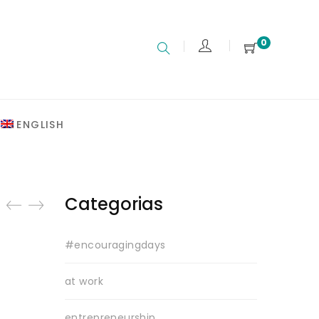
0
ENGLISH
Categorias
#encouragingdays
at work
entrepreneurship