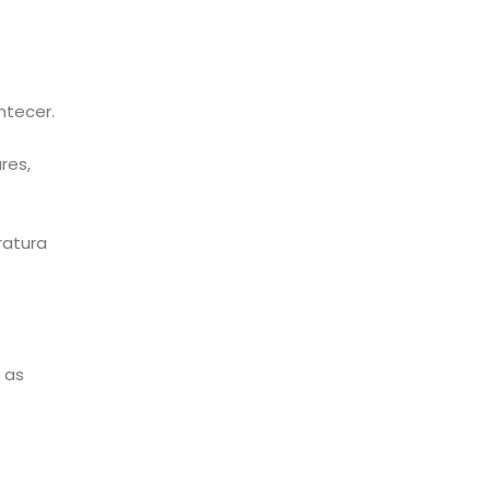
ntecer.
res,
ratura
 as