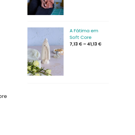
through
50,13 €
A Fátima em
Soft Core
Price
7,13
€
–
41,13
€
range:
7,13 €
through
41,13 €
pre