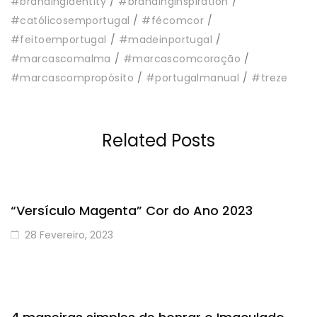
#brandingidentity
#brandinginspiration
#católicosemportugal
#fécomcor
#feitoemportugal
#madeinportugal
#marcascomalma
#marcascomcoração
#marcascompropósito
#portugalmanual
#treze
Related Posts
“Versículo Magenta” Cor do Ano 2023
28 Fevereiro, 2023