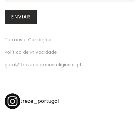
Termos e Condições
Política de Privacidade
geral@trezeaderecosreligiosos.pt
treze_portugal