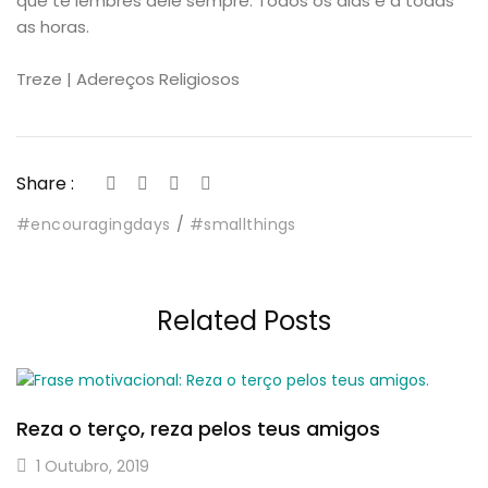
que te lembres dele sempre. Todos os dias e a todas
as horas.
Treze | Adereços Religiosos
Share :
#encouragingdays
#smallthings
Related Posts
Reza o terço, reza pelos teus amigos
1 Outubro, 2019