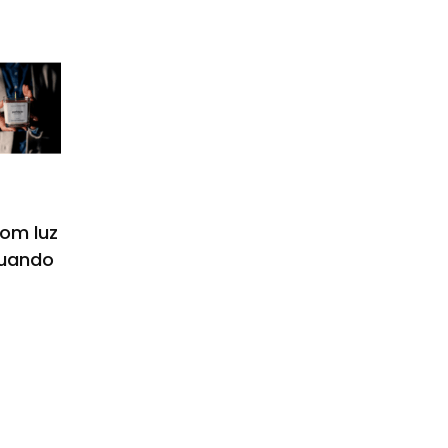
com luz
quando