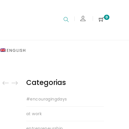
0
ENGLISH
Categorias
#encouragingdays
at work
entrepreneurship