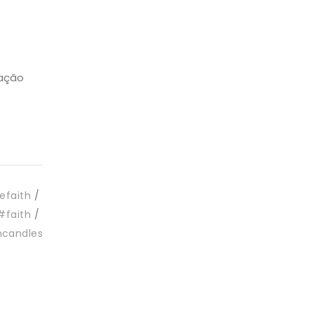
zação
efaith
#faith
hcandles