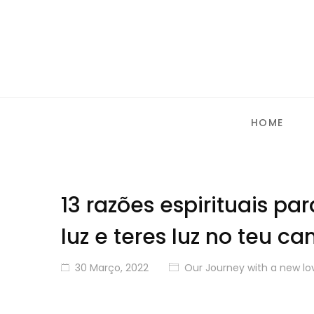
HOME
13 razões espirituais p
luz e teres luz no teu c
30 Março, 2022
Our Journey with a new lo