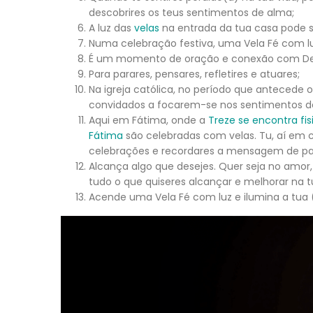
descobrires os teus sentimentos de alma;
A luz das
velas
na entrada da tua casa pode s
Numa celebração festiva, uma Vela Fé com luz 
É um momento de oração e conexão com Deus
Para parares, pensares, refletires e atuares;
Na igreja católica, no período que antecede
convidados a focarem-se nos sentimentos de 
Aqui em Fátima, onde a
Treze se encontra fi
Fátima
são celebradas com velas. Tu, aí em 
celebrações e recordares a mensagem de pa
Alcança algo que desejes. Quer seja no amor,
tudo o que quiseres alcançar e melhorar na t
Acende uma Vela Fé com luz e ilumina a tua 