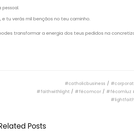
 pessoal.
 e tu verás mil bençãos no teu caminho.
podes transformar a energia dos teus pedidos na concreti
#catholicbusiness
#corporat
#faithwithlight
#fécomcor
#fécomluz 
#lightfait
Related Posts