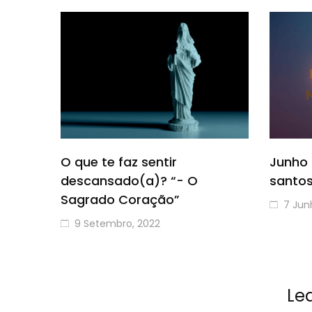
O que te faz sentir
Junho
descansado(a)? “- O
santo
Sagrado Coração”
7 Jun
9 Setembro, 2022
Le