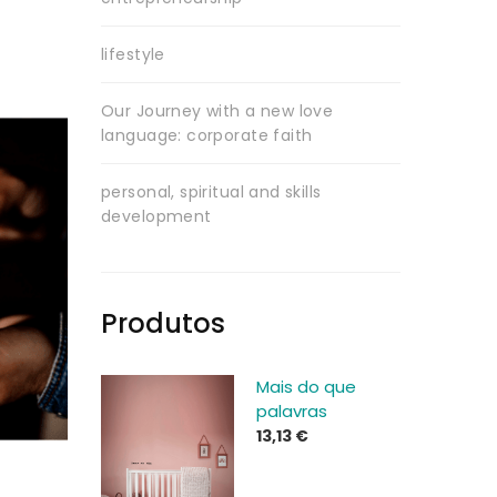
lifestyle
Our Journey with a new love
language: corporate faith
personal, spiritual and skills
development
Produtos
Mais do que
palavras
13,13
€