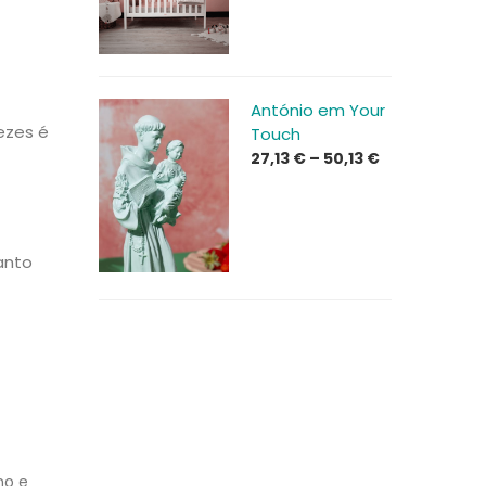
António em Your
ezes é
Touch
Price
27,13
€
–
50,13
€
range:
27,13 €
through
50,13 €
anto
ho e