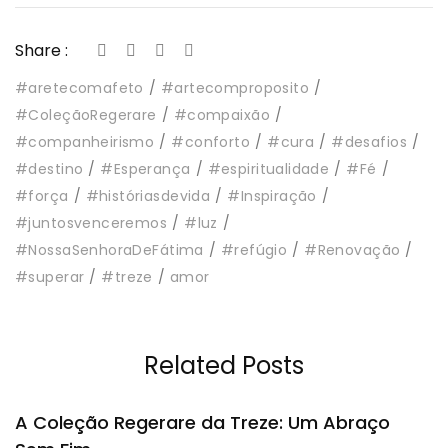
Share :
#aretecomafeto
#artecomproposito
#ColeçãoRegerare
#compaixão
#companheirismo
#conforto
#cura
#desafios
#destino
#Esperança
#espiritualidade
#Fé
#força
#históriasdevida
#Inspiração
#juntosvenceremos
#luz
#NossaSenhoraDeFátima
#refúgio
#Renovação
#superar
#treze
amor
Related Posts
A Coleção Regerare da Treze: Um Abraço