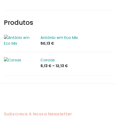
Produtos
António em Eco Mix
50,13
€
Coroas
Price
6,13
€
–
12,13
€
range:
6,13 €
through
12,13 €
Subscreva A Nossa Newsletter