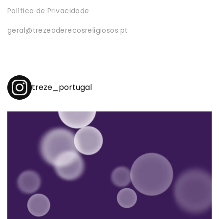
Política de Privacidade
geral@trezeaderecosreligiosos.pt
treze_portugal