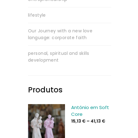
lifestyle
Our Journey with a new love
language: corporate faith
personal, spiritual and skills
development
Produtos
António em Soft
Core
Price
15,13
€
–
41,13
€
range:
15,13 €