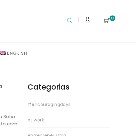
0
ENGLISH
Categorias
a
#encouragingdays
a Sofia
at work
tato com
entrepreneurship