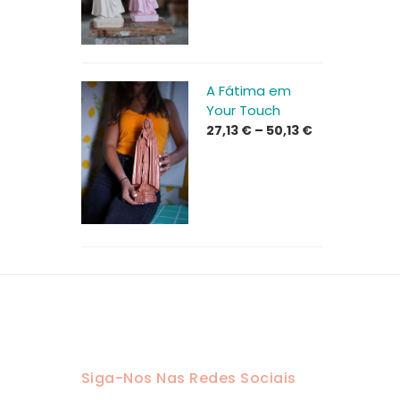
through
41,13 €
A Fátima em
Your Touch
Price
27,13
€
–
50,13
€
range:
27,13 €
through
50,13 €
Siga-Nos Nas Redes Sociais