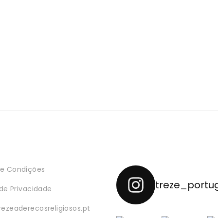
e Condições
treze_portu
 de Privacidade
rezeaderecosreligiosos.pt