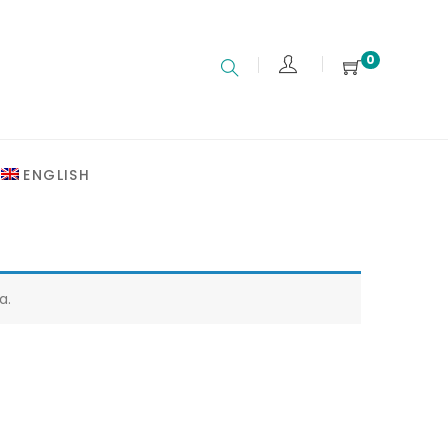
0
ENGLISH
a.