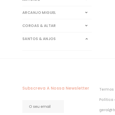
ARCANJO MIGUEL
COROAS & ALTAR
SANTOS & ANJOS
Carmo
Crucifixos
Cristo
Subscreva A Nossa Newsletter
Termos 
Cristo em Your Blend
Política
Cristo em Your Touch
geral@t