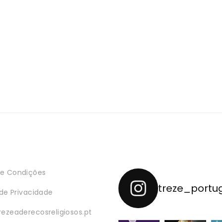
e Condições
treze_portu
 de Privacidade
rezeaderecosreligiosos.pt