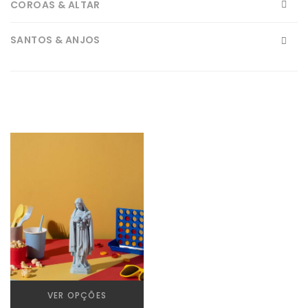
COROAS & ALTAR
SANTOS & ANJOS
Carmo
Crucifixos
Graça
Isabel
Jesus e o Coração
José
Luzinha
VER OPÇÕES