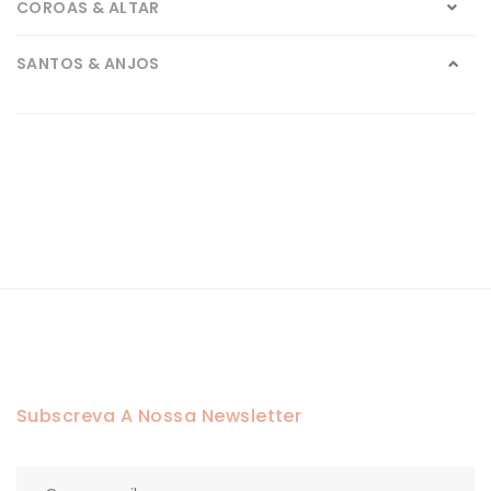
COROAS & ALTAR
SANTOS & ANJOS
Carmo
Crucifixos
Cristo
Jesus
Jesus em Your Blend
Jesus em Your Touch
Subscreva A Nossa Newsletter
Graça