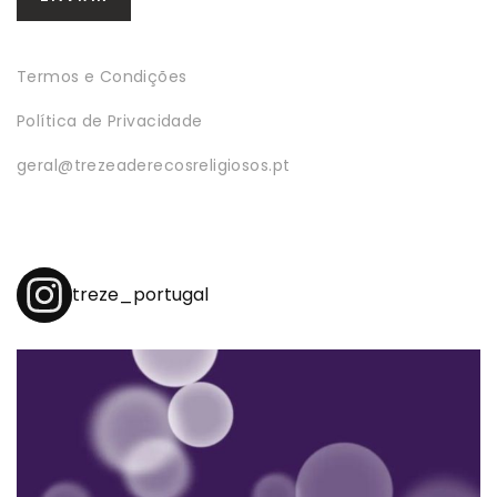
Termos e Condições
Política de Privacidade
geral@trezeaderecosreligiosos.pt
treze_portugal