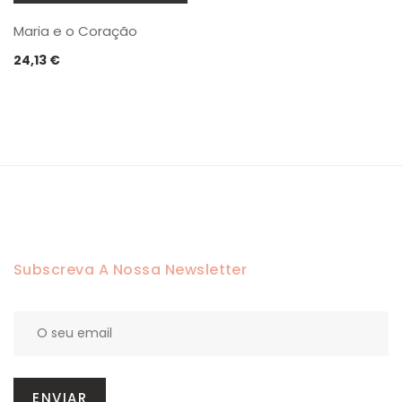
This
Maria e o Coração
product
has
24,13
€
multiple
variants.
The
options
may
be
chosen
on
the
product
Subscreva A Nossa Newsletter
page