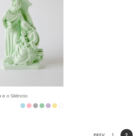
a e o Silêncio
PREV
1
2