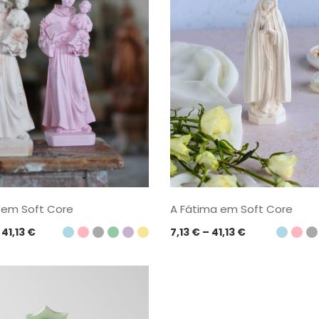
A Fátima em Soft Core
 em Soft Core
Price
Price
7,13
€
–
41,13
€
41,13
€
range:
range:
7,13 €
15,13 €
through
through
41,13 €
41,13 €