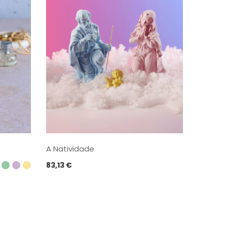
A Natividade
83,13
€