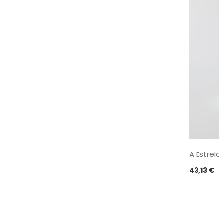
A Estrel
43,13
€