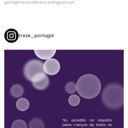
geral@trezeaderecosreligiosos.pt
treze_portugal