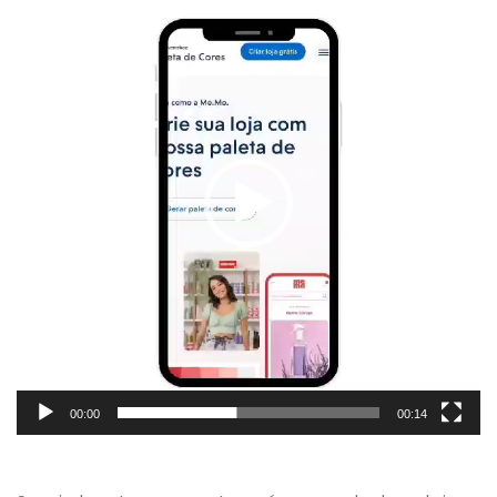
de
vídeo
00:00
00:14