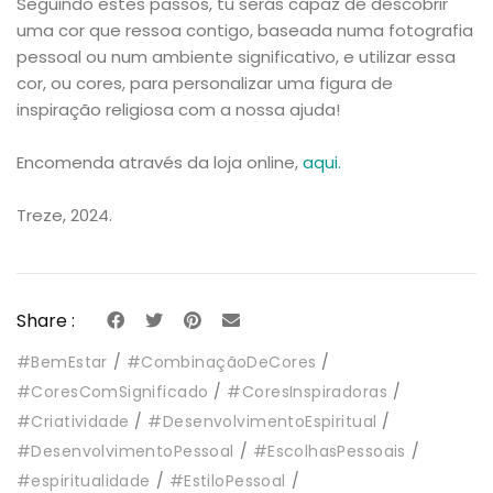
Seguindo estes passos, tu serás capaz de descobrir
uma cor que ressoa contigo, baseada numa fotografia
pessoal ou num ambiente significativo, e utilizar essa
cor, ou cores, para personalizar uma figura de
inspiração religiosa com a nossa ajuda!
Encomenda através da loja online,
aqui.
Treze, 2024.
Share :
#BemEstar
#CombinaçãoDeCores
#CoresComSignificado
#CoresInspiradoras
#Criatividade
#DesenvolvimentoEspiritual
#DesenvolvimentoPessoal
#EscolhasPessoais
#espiritualidade
#EstiloPessoal