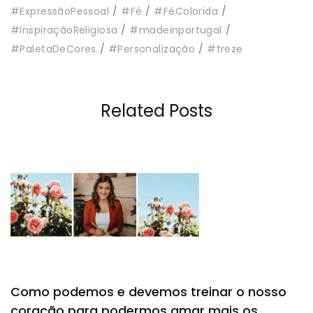
#ExpressãoPessoal
#Fé
#FéColorida
#InspiraçãoReligiosa
#madeinportugal
#PaletaDeCores
#Personalização
#treze
Related Posts
Como podemos e devemos treinar o nosso
coração para podermos amar mais os