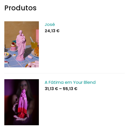
Produtos
José
24,13
€
A Fátima em Your Blend
Price
31,13
€
–
55,13
€
range:
31,13 €
through
55,13 €