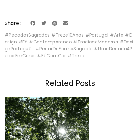
Share :
#PecadosSagrados #Treze10Anos #Portugal #Arte #D
esign #Fé #Contemporaneo #TradicaoModerna #Desi
gnPortuguês #PecarDeFormaSagrada #UmaDecadaAP
ecarEmCores #FéComCor #Treze
Related Posts