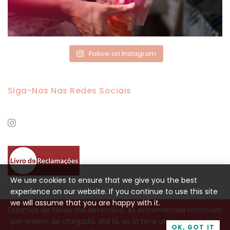
Follow on Instagram
Siga-Nos Nas Redes Sociais
We use cookies to ensure that we give you the best
experience on our website. If you continue to use this site
we will assume that you are happy with it.
Estamos de férias até setembro. As encomendas retomam
por ordem de chegada. Até lá, se já tens uma peça Treze,
DESIGN BY
LANCE COLLECTIVE
OK, GOT IT