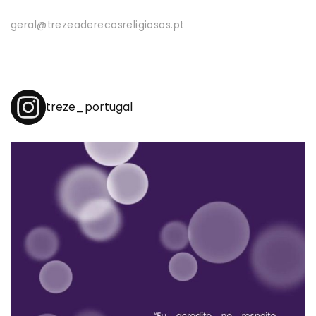
geral@trezeaderecosreligiosos.pt
treze_portugal