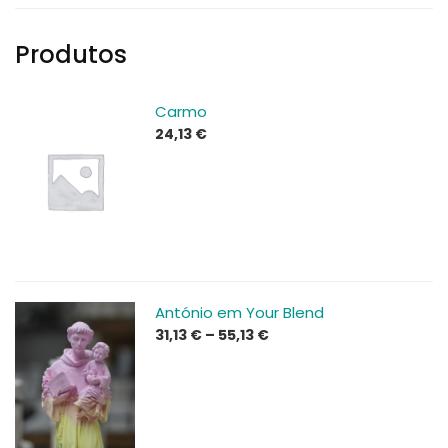
Produtos
Carmo
24,13
€
António em Your Blend
Price
31,13
€
–
55,13
€
range:
31,13 €
through
55,13 €