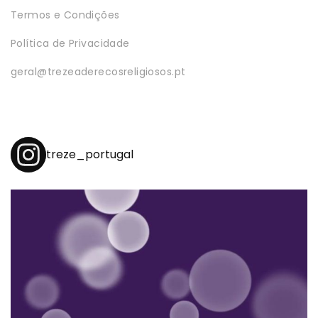
Termos e Condições
Política de Privacidade
geral@trezeaderecosreligiosos.pt
treze_portugal