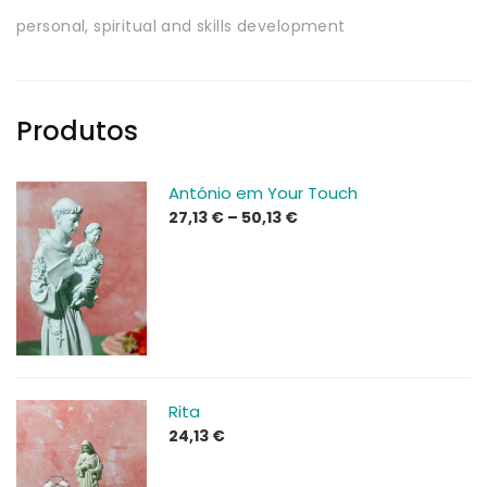
personal, spiritual and skills development
Produtos
António em Your Touch
Price
27,13
€
–
50,13
€
range:
27,13 €
through
50,13 €
Rita
24,13
€