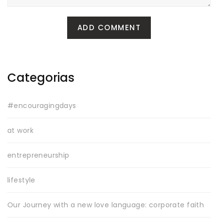
Categorias
#encouragingdays
at work
entrepreneurship
lifestyle
Our Journey with a new love language: corporate faith