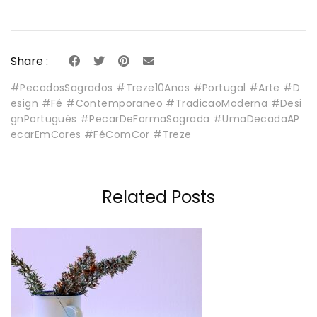
Share :
#PecadosSagrados #Treze10Anos #Portugal #Arte #D
esign #Fé #Contemporaneo #TradicaoModerna #Desi
gnPortuguês #PecarDeFormaSagrada #UmaDecadaAP
ecarEmCores #FéComCor #Treze
Related Posts