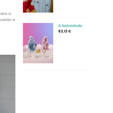
ados a
paixão e
A Natividade
83,13
€