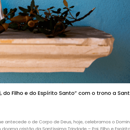
 do Filho e do Espírito Santo” com o trono a San
e antecede o de Corpo de Deus, hoje, celebramos o Domi
ogma cristão da Santíssima Trindade – Pai, Filho e Espírit