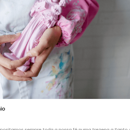
io
depositamos sempre toda a nossa fé numa trezena a Santo 