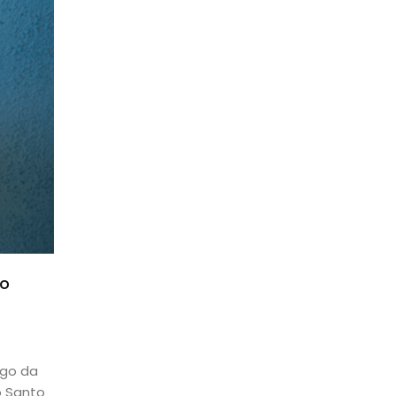
to
ngo da
o Santo