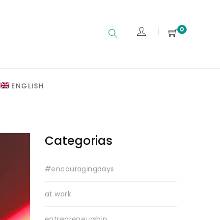
0
ENGLISH
Categorias
#encouragingdays
at work
entrepreneurship