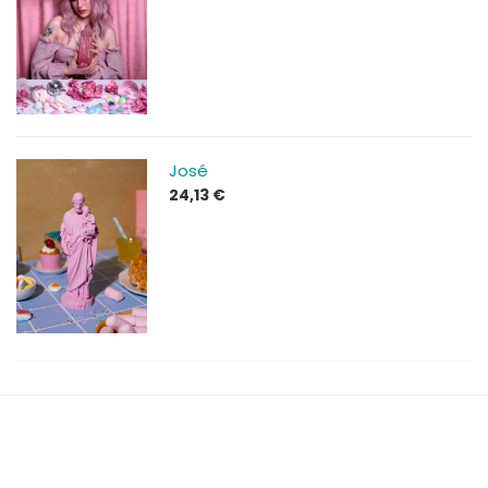
range:
33,13 €
through
83,13 €
José
24,13
€