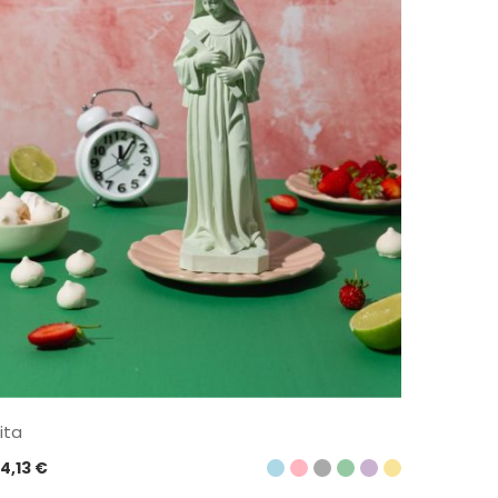
ita
4,13
€