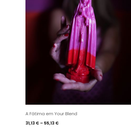
A Fátima em Your Blend
Price
31,13
€
–
55,13
€
range: