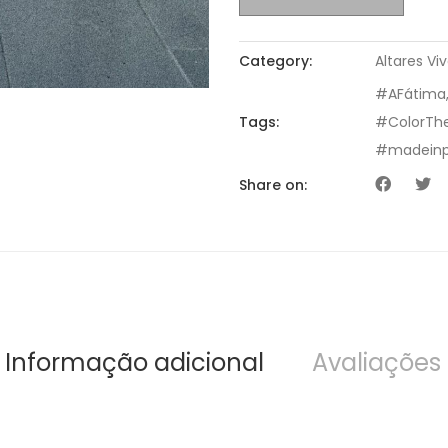
Category:
Altares Vi
#AFátima
Tags:
#ColorTh
#madeinp
Share on:
Informação adicional
Avaliações 