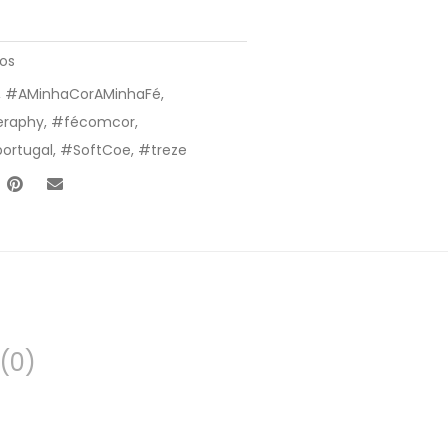
vos
,
#AMinhaCorAMinhaFé
,
eraphy
,
#fécomcor
,
ortugal
,
#SoftCoe
,
#treze
(0)