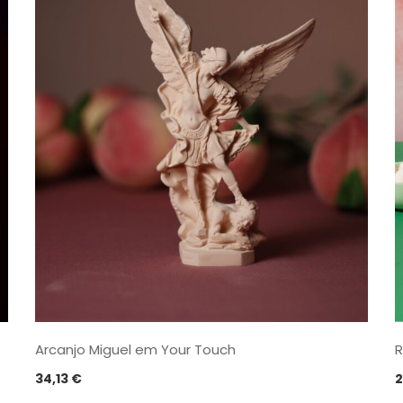
R
Arcanjo Miguel em Your Touch
2
34,13
€