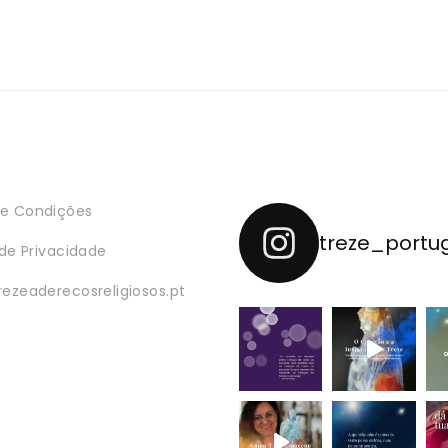
e Condições
treze_portu
 de Privacidade
rezeaderecosreligiosos.pt