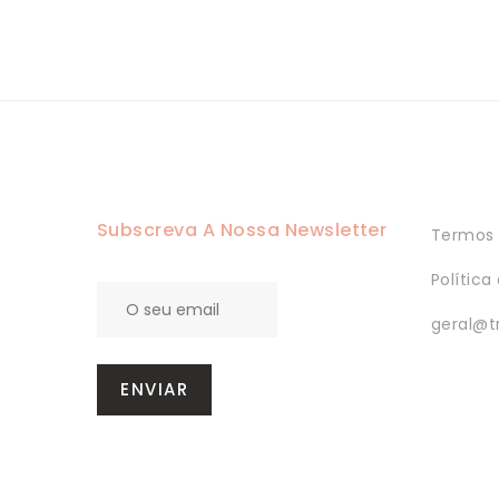
31,13 €
through
55,13 €
Subscreva A Nossa Newsletter
Termos 
Política
geral@t