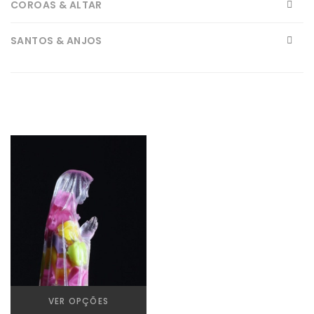
COROAS & ALTAR
SANTOS & ANJOS
VELAS DE FÉ
ZUNCATEGORIZED
VER OPÇÕES