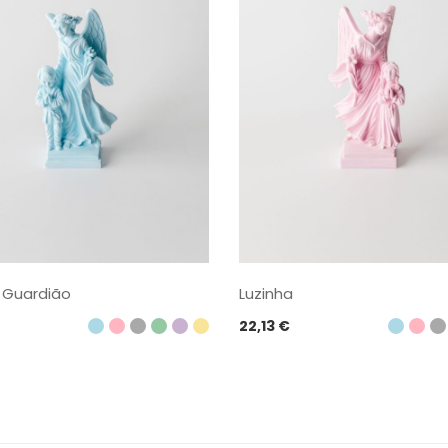
 Guardião
Luzinha
22,13
€