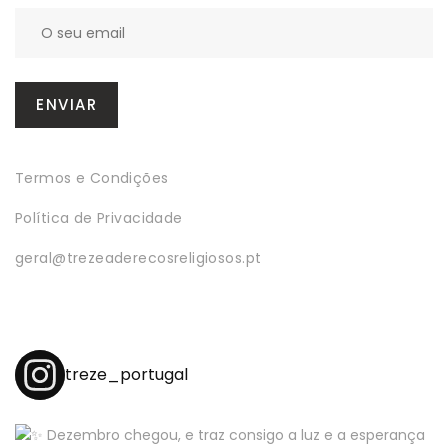
Termos e Condições
Política de Privacidade
geral@trezeaderecosreligiosos.pt
treze_portugal