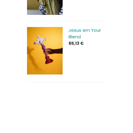
Jesus em Your
Blend
65,13
€