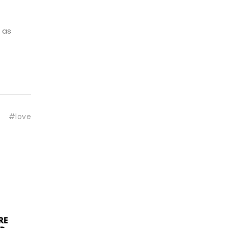
 as
#love