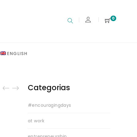
0
ENGLISH
Categorias
#encouragingdays
at work
entrepreneurship