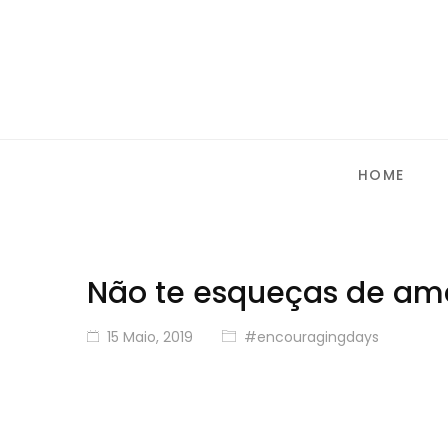
HOME
Não te esqueças de am
15 Maio, 2019
#encouragingdays