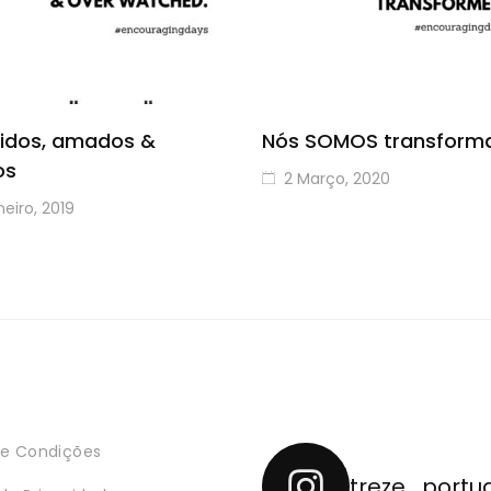
idos, amados &
Nós SOMOS transform
os
2 Março, 2020
eiro, 2019
e Condições
treze_portu