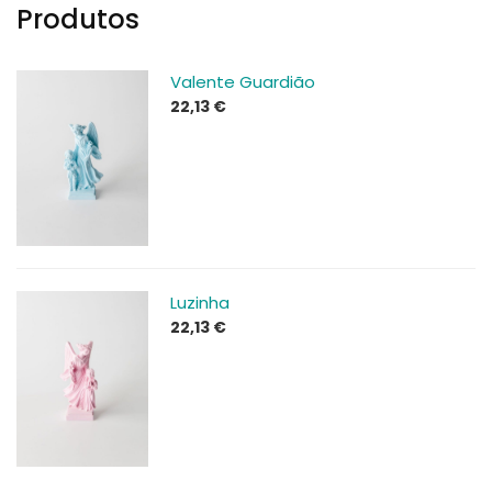
Produtos
Valente Guardião
22,13
€
Luzinha
22,13
€