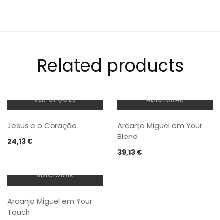
Related products
VER OPÇÕES
ADICIONAR
This
Jesus e o Coração
Arcanjo Miguel em Your
product
Blend
has
24,13
€
multiple
39,13
€
variants.
The
ADICIONAR
options
may
Arcanjo Miguel em Your
be
Touch
chosen