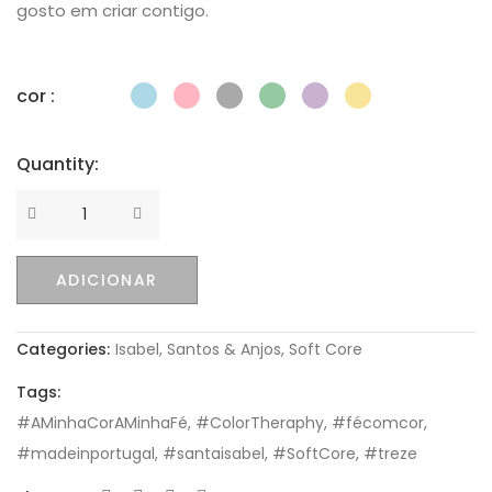
gosto em criar contigo.
cor :
Quantity:
Quantity
ADICIONAR
Categories:
Isabel
,
Santos & Anjos
,
Soft Core
Tags:
#AMinhaCorAMinhaFé
,
#ColorTheraphy
,
#fécomcor
,
#madeinportugal
,
#santaisabel
,
#SoftCore
,
#treze