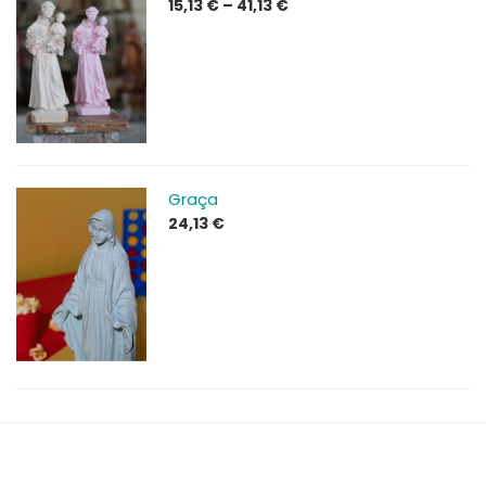
Price
15,13
€
–
41,13
€
range:
15,13 €
through
41,13 €
Graça
24,13
€