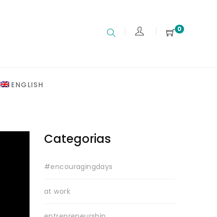
0
ENGLISH
Categorias
#encouragingdays
at work
entrepreneurship