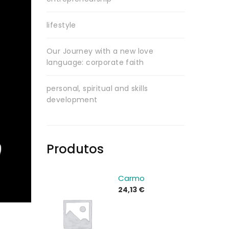
lifestyle
Our Journey with a new love
language: corporate faith
personal, spiritual and skills
development
Produtos
Carmo
24,13
€