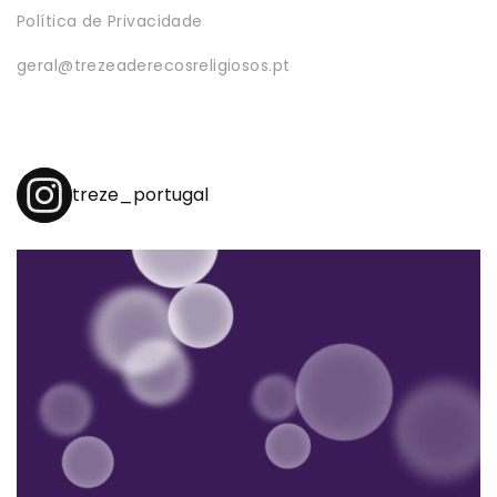
Política de Privacidade
geral@trezeaderecosreligiosos.pt
treze_portugal