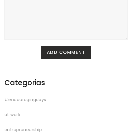
Categorias
#encouragingdays
at work
entrepreneurship