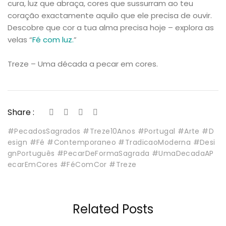
cura, luz que abraça, cores que sussurram ao teu
coração exactamente aquilo que ele precisa de ouvir.
Descobre que cor a tua alma precisa hoje – explora as
velas “
Fé com luz.
”
Treze – Uma década a pecar em cores.
Share :
#PecadosSagrados #Treze10Anos #Portugal #Arte #D
esign #Fé #Contemporaneo #TradicaoModerna #Desi
gnPortuguês #PecarDeFormaSagrada #UmaDecadaAP
ecarEmCores #FéComCor #Treze
Related Posts