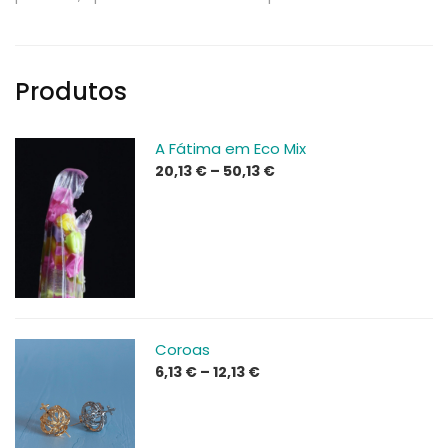
Produtos
A Fátima em Eco Mix
Price
20,13
€
–
50,13
€
range:
20,13 €
through
50,13 €
Coroas
Price
6,13
€
–
12,13
€
range:
6,13 €
through