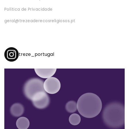
Política de Privacidade
geral@trezeaderecosreligiosos.pt
treze_portugal