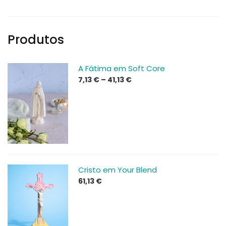
Produtos
A Fátima em Soft Core
Price
7,13
€
–
41,13
€
range:
7,13 €
through
41,13 €
Cristo em Your Blend
61,13
€