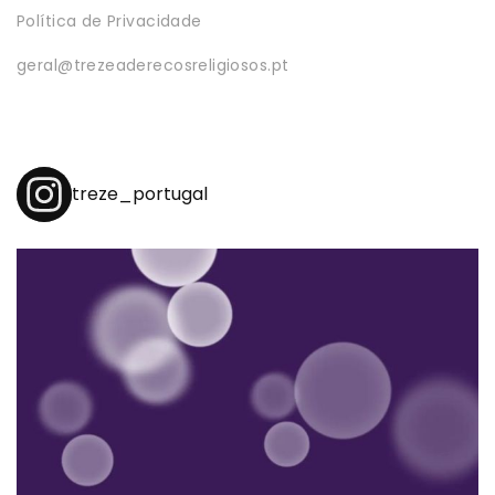
Política de Privacidade
geral@trezeaderecosreligiosos.pt
treze_portugal