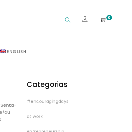
0
ENGLISH
Categorias
#encouragingdays
. Senta-
 e/ou
at work
s
entrepreneurship