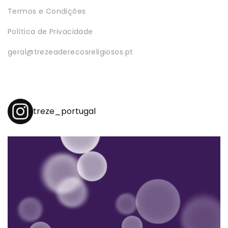
Termos e Condições
Política de Privacidade
geral@trezeaderecosreligiosos.pt
treze_portugal