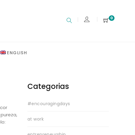
0
ENGLISH
Categorias
#encouragingdays
cor
 pureza,
at work
lo:
entrepreneurship