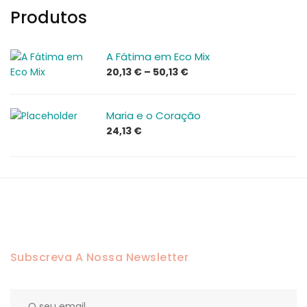
Produtos
A Fátima em Eco Mix
Price
20,13
€
–
50,13
€
range:
20,13 €
Maria e o Coração
through
24,13
€
50,13 €
Subscreva A Nossa Newsletter