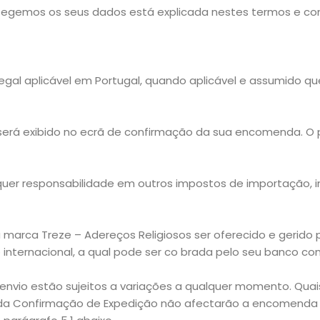
otegemos os seus dados está explicada nestes termos e co
a legal aplicável em Portugal, quando aplicável e assumido q
 e será exibido no ecrã de confirmação da sua encomenda. O
lquer responsabilidade em outros impostos de importação
da marca Treze – Adereços Religiosos ser oferecido e gerido
internacional, a qual pode ser co brada pelo seu banco co
 envio estão sujeitos a variações a qualquer momento. Qua
 da Confirmação de Expedição não afectarão a encomenda