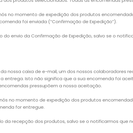
a dos produtos seleccionados. Todas as encomendas pres
r nós no momento de expedição dos produtos encomendado
ncomenda foi enviada (“Confirmação de Expedição”).
do do envio da Confirmação de Expedição, salvo se o noti
da nossa caixa de e-mail, um dos nossos colaboradores r
a entrega. Isto não significa que a sua encomenda foi ace
 encomendas pressupõem a nossa aceitação.
r nós no momento de expedição dos produtos encomendado
menda for entregue.
do da recepção dos produtos, salvo se o notificarmos que