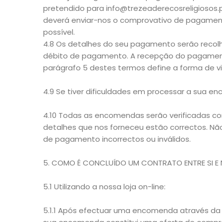
pretendido para info@trezeaderecosreligiosos.p
deverá enviar-nos o comprovativo de pagamen
possível.
4.8 Os detalhes do seu pagamento serão reco
débito de pagamento. A recepção do pagamento 
parágrafo 5 destes termos define a forma de v
4.9 Se tiver dificuldades em processar a sua e
4.10 Todas as encomendas serão verificadas co
detalhes que nos forneceu estão correctos. N
de pagamento incorrectos ou inválidos.
5. COMO É CONCLUÍDO UM CONTRATO ENTRE SI E
5.1 Utilizando a nossa loja on-line:
5.1.1 Após efectuar uma encomenda através da n