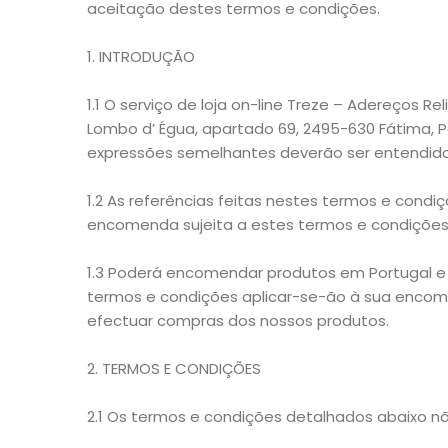
aceitação destes termos e condições.
1. INTRODUÇÃO
1.1 O serviço de loja on-line Treze – Adereços R
Lombo d’ Égua, apartado 69, 2495-630 Fátima, Po
expressões semelhantes deverão ser entendida
1.2 As referências feitas nestes termos e cond
encomenda sujeita a estes termos e condições
1.3 Poderá encomendar produtos em Portugal e Es
termos e condições aplicar-se-ão à sua encome
efectuar compras dos nossos produtos.
2. TERMOS E CONDIÇÕES
2.1 Os termos e condições detalhados abaixo não