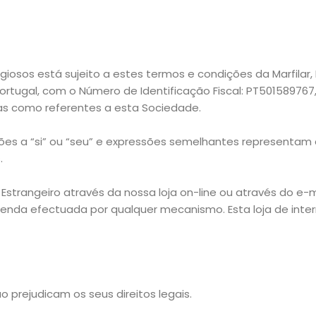
eligiosos está sujeito a estes termos e condições da Marfila
rtugal, com o Número de Identificação Fiscal: PT501589767, 
s como referentes a esta Sociedade.
ições a “si” ou “seu” e expressões semelhantes representam
.
trangeiro através da nossa loja on-line ou através do e-ma
nda efectuada por qualquer mecanismo. Esta loja de intern
 prejudicam os seus direitos legais.