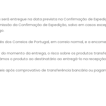
a será entregue na data prevista na Confirmação de Expedi
missão da Confirmação de Expedição, salvo em casos excepc
go.
s dos Correios de Portugal, em correio normal, e a encom
ir do momento da entrega, o risco sobre os produtos transf
ámos o produto ao destinatário ao entregá-lo na recepção 
 úteis após comprovativo de transferência bancária ou pag