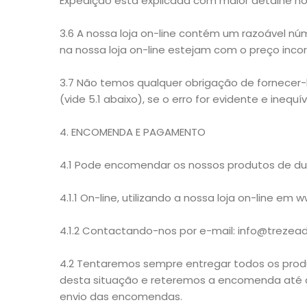
Expedição está explicada com maior detalhe no 
3.6 A nossa loja on-line contém um razoável n
na nossa loja on-line estejam com o preço incor
3.7 Não temos qualquer obrigação de fornecer-
(vide 5.1 abaixo), se o erro for evidente e inequ
4. ENCOMENDA E PAGAMENTO
4.1 Pode encomendar os nossos produtos de du
4.1.1 On-line, utilizando a nossa loja on-line em
4.1.2 Contactando-nos por e-mail: info@trezeade
4.2 Tentaremos sempre entregar todos os pro
desta situação e reteremos a encomenda até q
envio das encomendas.