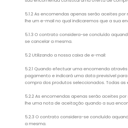
sua encomenda constitui uma oferta de compr
5.1.2 As encomendas apenas serão aceites po
lhe um e-mail no qual indicaremos que a sua e
5.1.3 O contrato considera-se concluído aquan
se cancelar a mesma.
5.2 Utilizando a nossa caixa de e-mail:
5.2.1 Quando efectuar uma encomenda através 
pagamento e indicará uma data previsível para 
compra dos produtos seleccionados. Todas as
5.2.2 As encomendas apenas serão aceites po
lhe uma nota de aceitação quando a sua enco
5.2.3 O contrato considera-se concluído aquan
a mesma.