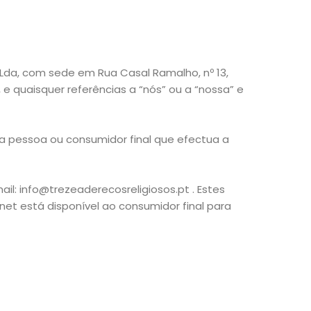
r, Lda, com sede em Rua Casal Ramalho, nº 13,
e quaisquer referências a “nós” ou a “nossa” e
 a pessoa ou consumidor final que efectua a
il: info@trezeaderecosreligiosos.pt . Estes
et está disponível ao consumidor final para