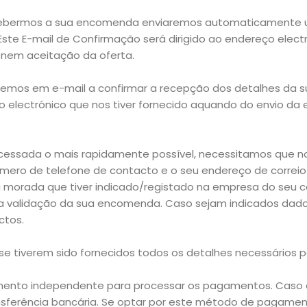
cebermos a sua encomenda enviaremos automaticamente um
te E-mail de Confirmação será dirigido ao endereço electr
 nem aceitação da oferta.
iremos em e-mail a confirmar a recepção dos detalhes da 
o electrónico que nos tiver fornecido aquando do envio da
cessada o mais rapidamente possível, necessitamos que no
úmero de telefone de contacto e o seu endereço de correio
 morada que tiver indicado/registado na empresa do seu ca
 validação da sua encomenda. Caso sejam indicados dado
ctos.
e tiverem sido fornecidos todos os detalhes necessários 
mento independente para processar os pagamentos. Caso e
nsferência bancária. Se optar por este método de pagamen