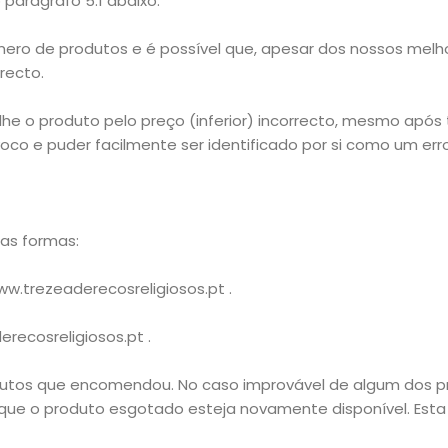
parágrafo 5.1 abaixo.
úmero de produtos e é possível que, apesar dos nossos mel
recto.
lhe o produto pelo preço (inferior) incorrecto, mesmo apó
ívoco e puder facilmente ser identificado por si como um erro
as formas:
 www.trezeaderecosreligiosos.pt .
recosreligiosos.pt .
dutos que encomendou. No caso improvável de algum dos p
ue o produto esgotado esteja novamente disponível. Esta 