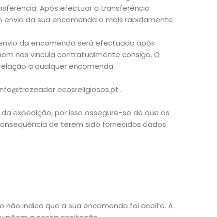
nsferência. Após efectuar a transferência
o envio da sua encomenda o mais rapidamente
 envio da encomenda será efectuado após
nem nos vincula contratualmente consigo. O
 relação a qualquer encomenda.
nfo@trezeader ecosreligiosos.pt .
da expedição, por isso assegure-se de que os
consequência de terem sido fornecidos dados
to não indica que a sua encomenda foi aceite. A