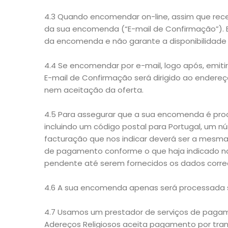
4.3 Quando encomendar on-line, assim que re
da sua encomenda (“E-mail de Confirmação”). Es
da encomenda e não garante a disponibilidade
4.4 Se encomendar por e-mail, logo após, emit
E-mail de Confirmação será dirigido ao endereç
nem aceitação da oferta.
4.5 Para assegurar que a sua encomenda é pro
incluindo um código postal para Portugal, um n
facturação que nos indicar deverá ser a mesma
de pagamento conforme o que haja indicado na
pendente até serem fornecidos os dados corre
4.6 A sua encomenda apenas será processada s
4.7 Usamos um prestador de serviços de paga
Adereços Religiosos aceita pagamento por tra